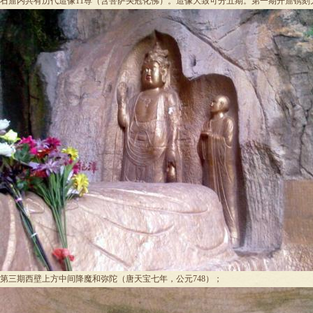
石窟内共有历代造像11尊（含菩萨头冠化佛）。造像大致可分五期。第一期开窟镌刻
第三期西壁上方中间降魔和弥陀（唐天宝七年，公元748）；