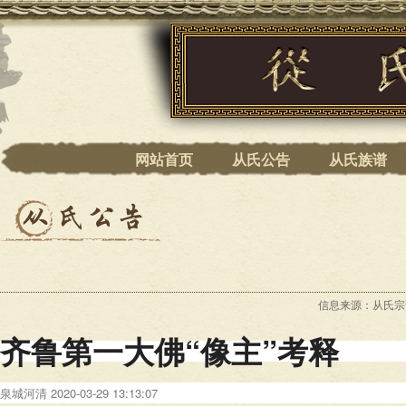
网站首页
从氏公告
从氏族谱
信息来源：从氏宗谱 
齐鲁第一大佛“像主”考释
泉城河清
2020-03-29 13:13:07