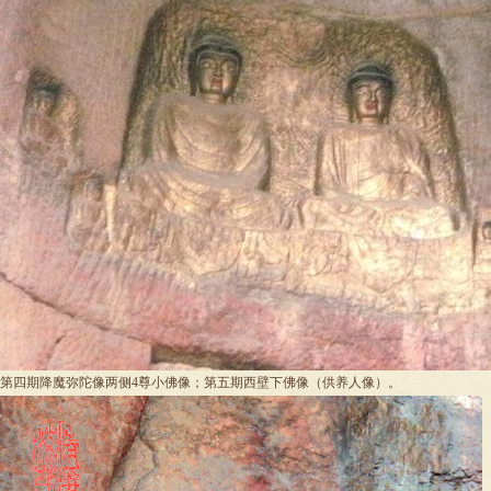
第四期降魔弥陀像两侧4尊小佛像；第五期西壁下佛像（供养人像）。