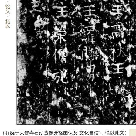
（有感于大佛寺石刻造像升格国保及“文化自信”，谨以此文）