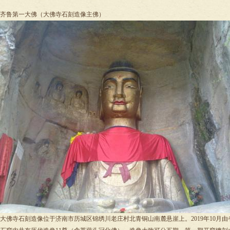
齐鲁第一大佛（大佛寺石刻造像主佛）
大佛寺石刻造像位于济南市历城区锦绣川老庄村北青铜山南麓悬崖上。2019年10月