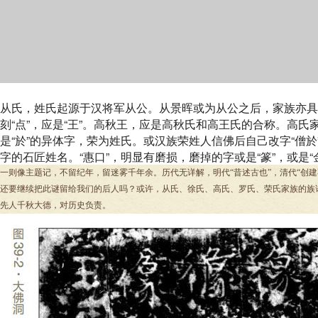
从氏，姓氏起源于汉将军从公。从景晖或为从公之后，家族亦具备
刻“点”，应是“王”。高秋王，应是高秋氏和高王氏的合称。高氏
是“於”的异体字，荣为姓氏。或汉族荣姓人信佛后自己改字“僧於”
字的石匠姓名。“惠口”，明显有磨损，磨掉的字或是“篆”，或是“
一则像主题记，不留纪年，留迷雾千年余。历代无详解，明代“昔述古也”，清代“创建
还要继续把此谜留给我们的后人吗？或许，从氏、徐氏、高氏、罗氏、荣氏家族的族
先人千秋大德，对历史负责。