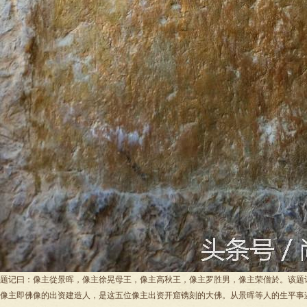
题记曰：像主從景晖，像主徐晃母王，像主高秋王，像主罗胜男，像主荣僧於。该题记
像主即佛像的出资建造人，是这五位像主出资开窟镌刻的大佛。从景晖等人的生平事